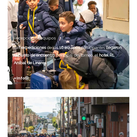
Recepción de equipos
Las
expediciones
de los
16 equipos
participantes
llegaron
al punto de encuentro
principal del torneo, el
hotel RL
Aníbal de Linares
.
+info