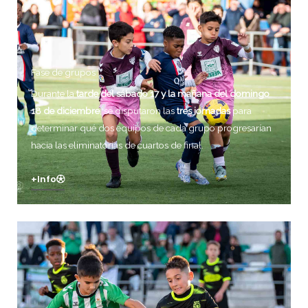
Fase de grupos
Durante la
tarde del sábado 17 y la mañana del domingo
18 de diciembre
, se disputaron las
tres jornadas
para
determinar qué dos equipos de cada grupo progresarían
hacia las eliminatorias de cuartos de final.
+info