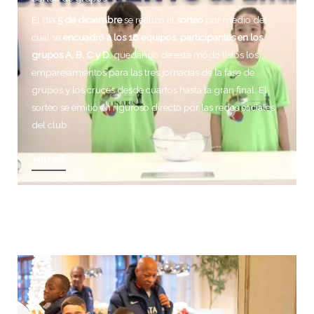
El día
5 de diciembre
se realizó el
sorteo
por medio del
cual se
encuadró a los 16 equipos. participantes en los
grupos A, B, C y D
, quedando de este modo listos los
emparejamientos para las tres jornadas de la fase de
grupos y los cruces desde cuartos hasta la gran final. El
sorteo se emitió en riguroso directo por las redes sociales
del club.
+info