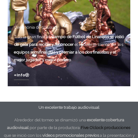
Ceremonia de clausura
Tras la gran final, el
Campo de Fútbol de Linarejos se vistió
de gala para recibir y reconocer
el excelente torneo de los
equipos semifinalistas y premiar a los dos finalistas y al
mejor jugador y mejor portero
.
+info
Un excelente trabajo audiovisual
Alrededor del torneo se dinamizó una
excelente cobertura
audiovisual
por parte de la productora
Five O’clock producciones
,
que se inició con los
vídeos promocionales previos
a la presentación y